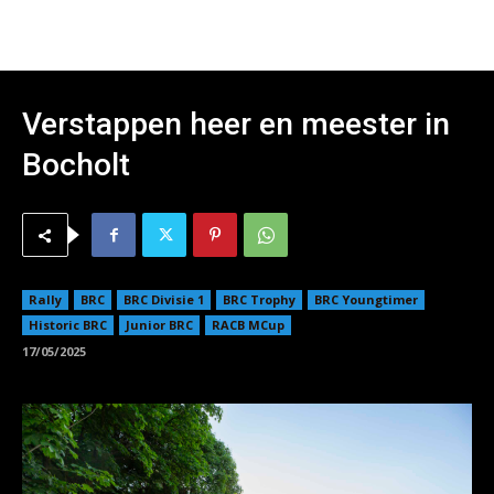
Verstappen heer en meester in
Bocholt
Rally
BRC
BRC Divisie 1
BRC Trophy
BRC Youngtimer
Historic BRC
Junior BRC
RACB MCup
17/05/2025