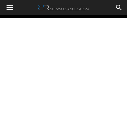
RallyandRaces.com