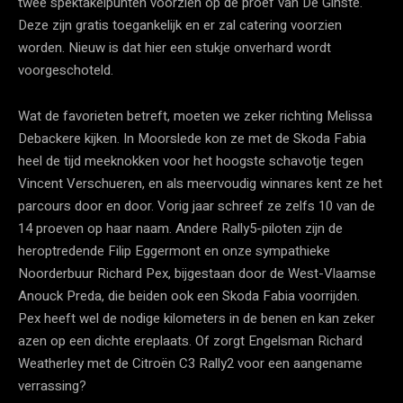
twee spektakelpunten voorzien op de proef van De Ginste.
Deze zijn gratis toegankelijk en er zal catering voorzien
worden. Nieuw is dat hier een stukje onverhard wordt
voorgeschoteld.
Wat de favorieten betreft, moeten we zeker richting Melissa
Debackere kijken. In Moorslede kon ze met de Skoda Fabia
heel de tijd meeknokken voor het hoogste schavotje tegen
Vincent Verschueren, en als meervoudig winnares kent ze het
parcours door en door. Vorig jaar schreef ze zelfs 10 van de
14 proeven op haar naam. Andere Rally5-piloten zijn de
heroptredende Filip Eggermont en onze sympathieke
Noorderbuur Richard Pex, bijgestaan door de West-Vlaamse
Anouck Preda, die beiden ook een Skoda Fabia voorrijden.
Pex heeft wel de nodige kilometers in de benen en kan zeker
azen op een dichte ereplaats. Of zorgt Engelsman Richard
Weatherley met de Citroën C3 Rally2 voor een aangename
verrassing?