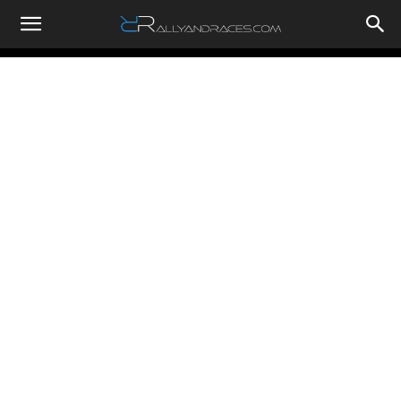
RallyandRaces.com