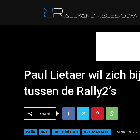
R
Paul Lietaer wil zich 
tussen de Rally2’s
Share
24/06/2025
Rally
BRC
BRC Divisie 1
BRC Masters