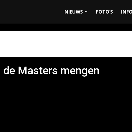
allyandRaces.com
NIEUWS
FOTO’S
INF
bij de Masters mengen