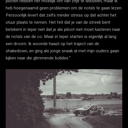
piloten hebben het moeilijk om van zitje te wisselen, maar ik
heb hoegenaamd geen problemen om de nota’s te gaan lezen.
Persoonlijk levert dat zelfs minder stress op dat achter het
stuur plaats te nemen. Het feit dat je van de streek bent
betekent in Ieper niet dat je als piloot niet moet luisteren naar
de nota’s van de co. Maar in Ieper starten is eigenlijk al lang
een droom. Ik woonde haast op het traject van de
shakedown, en ging als jonge snaak al met mijn ouders gaan
kijken naar die glimmende bolides.”