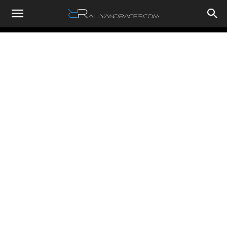
RallyandRaces.com