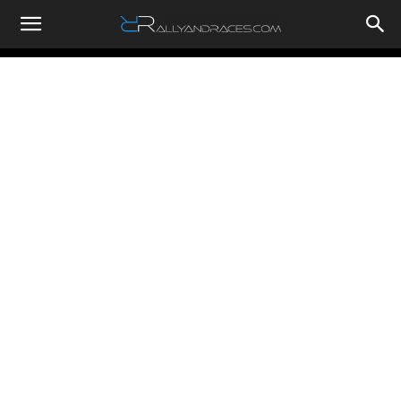
RallyandRaces.com