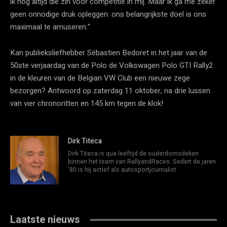
ik nog altijd die zin voor competitie in mij. Maar ik ga me zeker
geen onnodige druk opleggen: ons belangrijkste doel is ons
maximaal te amuseren.”
Kan publieksliefhebber Sébastien Bedoret in het jaar van de
50ste verjaardag van de Polo de Volkswagen Polo GTI Rally2
in de kleuren van de Belgian VW Club een nieuwe zege
bezorgen? Antwoord op zaterdag 11 oktober, na drie lussen
van vier chronoritten en 145 km tegen de klok!
Dirk Titeca
Dirk Titeca is qua leeftijd de ouderdomsdeken
binnen het team van RallyandRaces. Sedert de jaren
'80 is hij actief als autosportjournalist.
Laatste nieuws