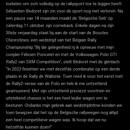
toelaten om zich volledig op de rallysport toe te leggen heeft
Sébastien Bedoret zijn zin voor de sport nog niet verloren. Na
een pauze van 18 maanden maakt de ‘Belgische Seb’ op
zaterdag 11 oktober zijn comeback. Enkele dagen na zijn
30ste verjaardag staat hij aan de start van de Boucles
Chevrotines, een wedstrijd van het Belgian Rally
Championship.“Bij die gelegenheid rij ik opnieuw met mijn
corijder Félicien Poncelet en met de Volkswagen Polo GTI
Rally2 van SXM Compétition”, stelt Bédoret met de glimlach.
“In 2023 finishten we met dezelfde combinatie op een derde
plaats in de Rally de Wallonie. Toen reed ik voor het eerst met
de Rally2-versie van de Polo en heb ik me ontzettend
geamuseerd. Met zijn ontzettend precieze voortrein en
uitstekend chassis is het een heel leuke wagen om te
besturen. Ondanks mijn gebrek aan wedstrijdritme konden we
toen bewijzen dat het op de Belgische rallywegen nog altijd
een heel competitieve wagen was. Ik hoop dat we nu
hetzelfde kunnen doen!”