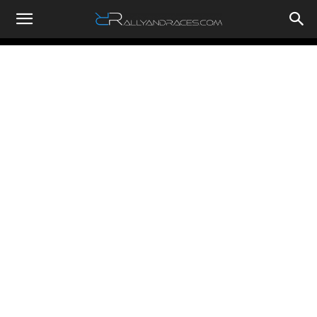
RallyandRaces.com