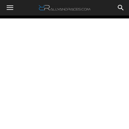
RallyandRaces.com