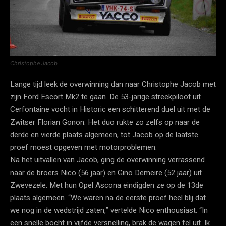
Christophe Jacob
Lange tijd leek de overwinning dan naar Christophe Jacob met
zijn Ford Escort Mk2 te gaan. De 53-jarige streekpiloot uit
Cerfontaine vocht in Historic een schitterend duel uit met de
Zwitser Florian Gonon. Het duo rukte zo zelfs op naar de
derde en vierde plaats algemeen, tot Jacob op de laatste
proef moest opgeven met motorproblemen.
Na het uitvallen van Jacob, ging de overwinning verrassend
naar de broers Nico (56 jaar) en Gino Demeire (52 jaar) uit
Zwevezele. Met hun Opel Ascona eindigden ze op de 13de
plaats algemeen. “We waren na de eerste proef heel blij dat
we nog in de wedstrijd zaten,” vertelde Nico enthousiast. “In
een snelle bocht in vijfde versnelling, brak de wagen fel uit. Ik