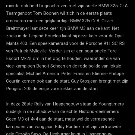
minute ook heeft ingeschreven met zijn snelle BMW 325i Gr.A.
Teamgenoot Tom Boonen wil zich in de eerste plaats
amuseren met een gelijkaardige BMW 325i Gr.A. Olivier
Breittmayer laat deze keer zijn BMW M3 aan de kant. Net
zoals in de Legend Boucles kiest hij deze keer voor de Opel
Manta 400. Een speelkameraad voor de Porsche 911 SC RS
van Patrick Mylleville. Verder zijn er een paar snelle Ford
Escort Mk2’s om in het oog te houden, waaronder die van
vice-kampioen Benoit Scheen en de rode bolide van lokale
specialist Michael America. Peter Frans en Etienne-Philippe
Courtin komen ook aan de start. Guy Grosjean brengt met zijn
Peugeot 205 de enige voortrekker aan de start.
In deze 28ste Rally van Haspengouw staan de Youngtimers
duidelijk in de schaduw van de echte Historic-deelnemers.
Geen M3 of 4×4 aan de start, maar wel de verrassende
kampioen van vorig jaar, Eddy Buntinx met zijn vertrouwde
gele Citroën Saxo. De Limburger krijgt in Haspengouw