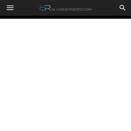
RallyandRaces.com