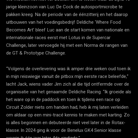
jarige kleinzoon van Luc De Cock de autosportmicrobe te
pakken kreeg. Na de periode van de éénzitterij en het daarop
uitbouwen van het voedingsbedrijf Deldiche ‘Where Food
Becomes Art’ bleef Luc aan de start komen van nationale en
internationale races eerst met Lotus in de Supercar
Challenge, later vervoegde hij met een Norma de rangen van
de GT & Prototype Challenge.
“Volgens de overlevering was ik amper drie weken oud toen ik
in mijn reiswiegje vanuit de pitbox mijn eerste race beleefde,”
lacht Jack, wiens vader Jim zich al die tijd ontfermde over de
organisatie van het genaamde Deldiche Racing. “Ik groeide als
het ware op in de paddock en toen ik tijdens een race op
Circuit Zolder niets om handen had, heb ik mij laten verleiden
om aldaar op een mini-tracé kennis te maken met karting. Zo
is alles begonnen en debuteerde niet veel later in de Rotax-
klasse. In 2024 ging ik voor de Benelux GK4 Senior klasse