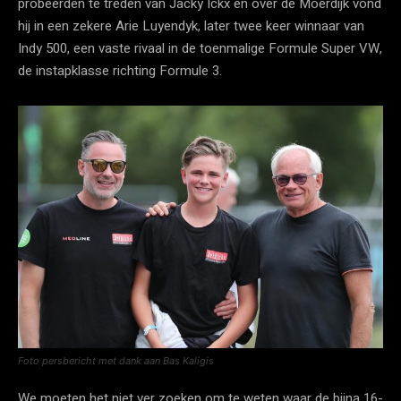
probeerden te treden van Jacky Ickx en over de Moerdijk vond
hij in een zekere Arie Luyendyk, later twee keer winnaar van
Indy 500, een vaste rivaal in de toenmalige Formule Super VW,
de instapklasse richting Formule 3.
Foto persbericht met dank aan Bas Kaligis
We moeten het niet ver zoeken om te weten waar de bijna 16-