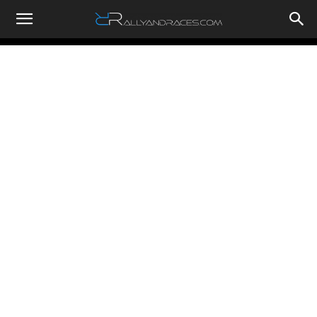
RallyandRaces.com