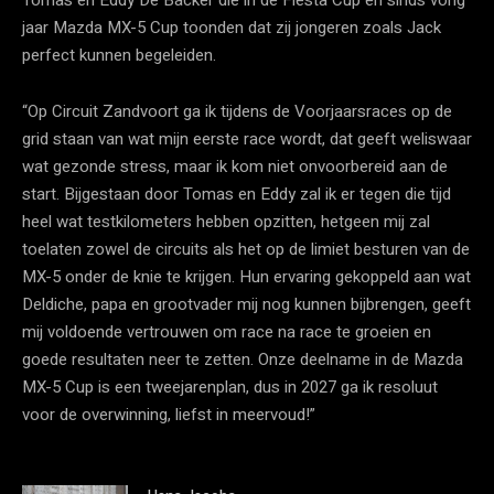
Tomas en Eddy De Backer die in de Fiesta Cup en sinds vorig
jaar Mazda MX-5 Cup toonden dat zij jongeren zoals Jack
perfect kunnen begeleiden.
“Op Circuit Zandvoort ga ik tijdens de Voorjaarsraces op de
grid staan van wat mijn eerste race wordt, dat geeft weliswaar
wat gezonde stress, maar ik kom niet onvoorbereid aan de
start. Bijgestaan door Tomas en Eddy zal ik er tegen die tijd
heel wat testkilometers hebben opzitten, hetgeen mij zal
toelaten zowel de circuits als het op de limiet besturen van de
MX-5 onder de knie te krijgen. Hun ervaring gekoppeld aan wat
Deldiche, papa en grootvader mij nog kunnen bijbrengen, geeft
mij voldoende vertrouwen om race na race te groeien en
goede resultaten neer te zetten. Onze deelname in de Mazda
MX-5 Cup is een tweejarenplan, dus in 2027 ga ik resoluut
voor de overwinning, liefst in meervoud!”