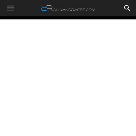
RallyandRaces.com