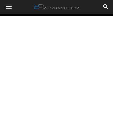
RallyandRaces.com