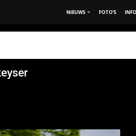
allyandRaces.com
NIEUWS
FOTO’S
INF
keyser