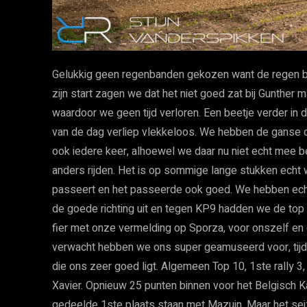
Gelukkig geen regenbanden gekozen want de regen ble
zijn start zagen we dat het niet goed zat bij Gunther m
waardoor we geen tijd verloren. Een beetje verder in 
van de dag verliep vlekkeloos. We hebben de ganse 
ook iedere keer, alhoewel we daar nu niet echt mee b
anders rijden. Het is op sommige lange stukken echt 
passeert en het passeerde ook goed. We hebben ec
de goede richting uit en tegen KP9 hadden we de top 
fier met onze vermelding op Sporza, voor onszelf e
verwacht hebben we ons super geamuseerd voor, tijden
die ons zeer goed ligt. Algemeen Top 10, 1ste rally 3
Xavier. Opnieuw 25 punten binnen voor het Belgisc
gedeelde 1ste plaats staan met Mazuin. Maar het sei