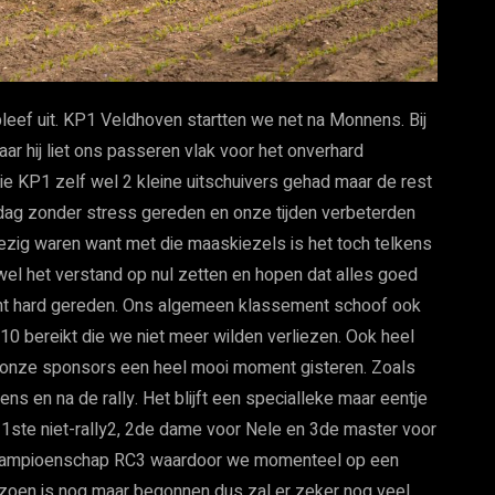
ef uit. KP1 Veldhoven startten we net na Monnens. Bij
aar hij liet ons passeren vlak voor het onverhard
die KP1 zelf wel 2 kleine uitschuivers gehad maar de rest
dag zonder stress gereden en onze tijden verbeterden
ezig waren want met die maaskiezels is het toch telkens
wel het verstand op nul zetten en hopen dat alles goed
ht hard gereden. Ons algemeen klassement schoof ook
10 bereikt die we niet meer wilden verliezen. Ook heel
n onze sponsors een heel mooi moment gisteren. Zoals
s en na de rally. Het blijft een specialleke maar eentje
, 1ste niet-rally2, 2de dame voor Nele en 3de master voor
h Kampioenschap RC3 waardoor we momenteel op een
zoen is nog maar begonnen dus zal er zeker nog veel