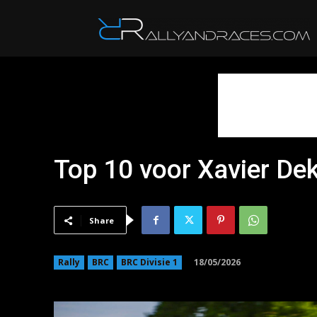
R
Top 10 voor Xavier De
Share
18/05/2026
Rally
BRC
BRC Divisie 1