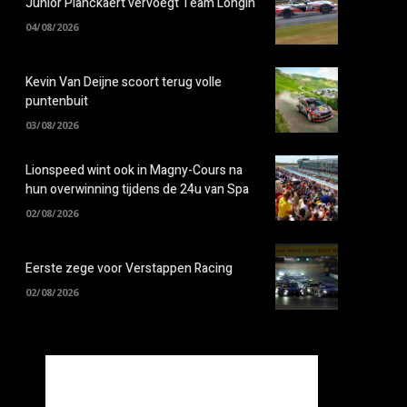
Junior Planckaert vervoegt Team Longin
04/08/2026
Kevin Van Deijne scoort terug volle
puntenbuit
03/08/2026
Lionspeed wint ook in Magny-Cours na
hun overwinning tijdens de 24u van Spa
02/08/2026
Eerste zege voor Verstappen Racing
02/08/2026