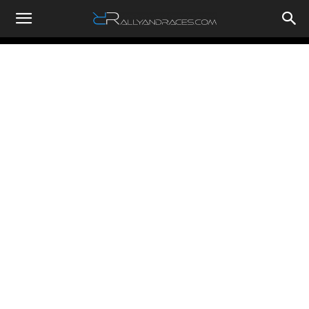
RallyandRaces.com