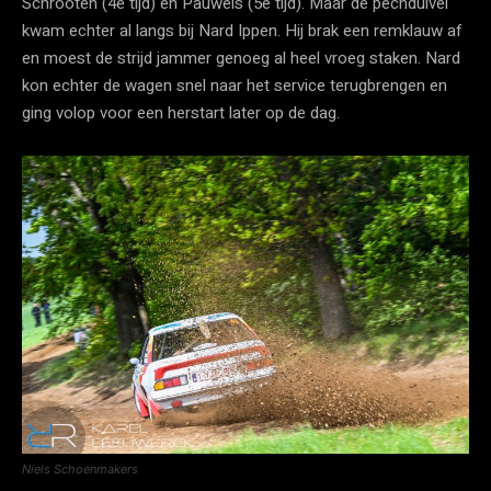
Schrooten (4e tijd) en Pauwels (5e tijd). Maar de pechduivel
kwam echter al langs bij Nard Ippen. Hij brak een remklauw af
en moest de strijd jammer genoeg al heel vroeg staken. Nard
kon echter de wagen snel naar het service terugbrengen en
ging volop voor een herstart later op de dag.
Niels Schoenmakers