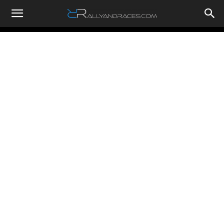
RallyandRaces.com