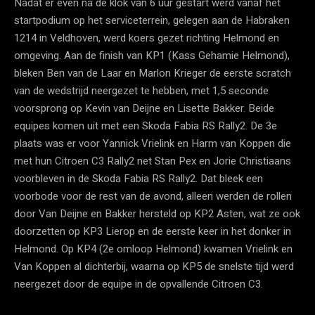
Nadat er even na de klok van 6 uur gestart werd vanaf het
startpodium op het serviceterrein, gelegen aan de Habraken
1214 in Veldhoven, werd koers gezet richting Helmond en
omgeving. Aan de finish van KP1 (Kass Gehamie Helmond),
bleken Ben van de Laar en Marlon Krieger de eerste scratch
van de wedstrijd neergezet te hebben, met 1,5 seconde
voorsprong op Kevin van Deijne en Lisette Bakker. Beide
equipes komen uit met een Skoda Fabia RS Rally2. De 3e
plaats was er voor Yannick Vrielink en Harm van Koppen die
met hun Citroen C3 Rally2 net Stan Pex en Jorie Christiaans
voorbleven in de Skoda Fabia RS Rally2. Dat bleek een
voorbode voor de rest van de avond, alleen werden de rollen
door Van Deijne en Bakker hersteld op KP2 Asten, wat ze ook
doorzetten op KP3 Lierop en de eerste keer in het donker in
Helmond. Op KP4 (2e omloop Helmond) kwamen Vrielink en
Van Koppen al dichterbij, waarna op KP5 de snelste tijd werd
neergezet door de equipe in de opvallende Citroen C3.