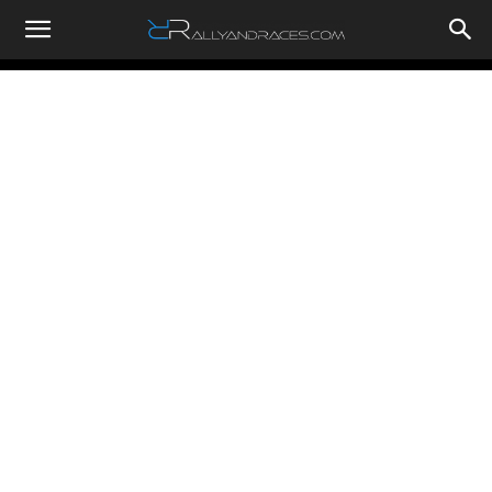
RallyandRaces.com