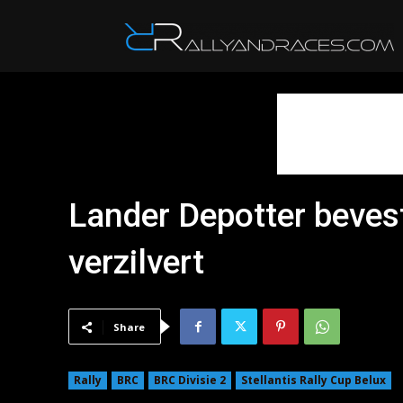
R
Lander Depotter beves
verzilvert
Share
Rally
BRC
BRC Divisie 2
Stellantis Rally Cup Belux