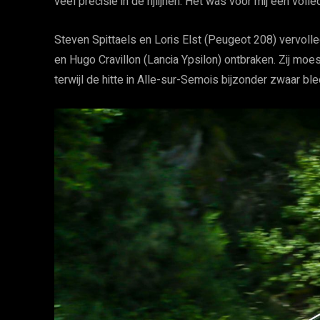
veel precisie in de rijlijnen. Het was voor mij een volle
Steven Spittaels en Loris Elst (Peugeot 208) vervol
en Hugo Cravillon (Lancia Ypsilon) ontbraken. Zij moe
terwijl de hitte in Alle-sur-Semois bijzonder zwaar ble