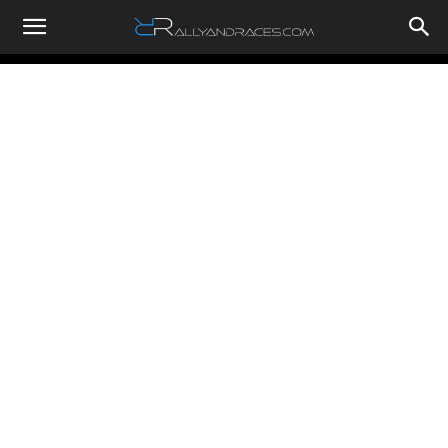
RallyandRaces.com