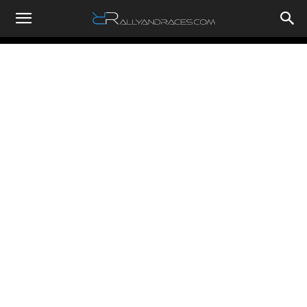
RallyandRaces.com