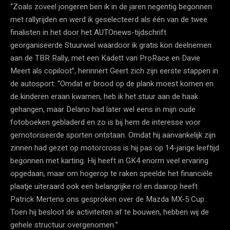
“Zoals zoveel jongeren ben ik in de jaren negentig begonnen
met rallyrijden en werd ik geselecteerd als één van de twee
finalisten in het door het AUTOnews-tijdschrift
georganiseerde Stuurwiel waardoor ik gratis kon deelnemen
aan de TBR Rally, met een Kadett van ProRace en Davie
Meert als copiloot”, herinnert Geert zich zijn eerste stappen in
de autosport. “Omdat er brood op de plank moest komen en
de kinderen eraan kwamen, heb ik het stuur aan de haak
gehangen, maar Delano had later wel eens in mijn oude
fotoboeken gebladerd en zo is bij hem de interesse voor
gemotoriseerde sporten ontstaan. Omdat hij aanvankelijk zijn
zinnen had gezet op motorcross is hij pas op 14-jarige leeftijd
begonnen met karting. Hij heeft in GK4 enorm veel ervaring
opgedaan, maar om hogerop te raken speelde het financiële
plaatje uiteraard ook een belangrijke rol en daarop heeft
Patrick Mertens ons gesproken over de Mazda MX-5 Cup.
Toen hij besloot de activiteiten af te bouwen, hebben wij de
gehele structuur overgenomen.”