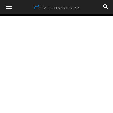
RallyandRaces.com