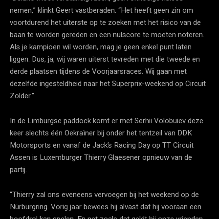
nemen,” klinkt Geert vastberaden. “Het heeft geen zin om
voortdurend het uiterste op te zoeken met het risico van de
baan te worden gereden en een nulscore te moeten noteren.
Als je kampioen wil worden, mag je geen enkel punt laten
liggen. Dus, ja, wij waren uiterst tevreden met die tweede en
derde plaatsen tijdens de Voorjaarsraces. Wij gaan met
dezelfde ingesteldheid naar het Superprix-weekend op Circuit
Zolder.”
In de Limburgse paddock komt er met Serhii Volobuiev deze
keer slechts één Oekraïner bij onder het tentzeil van DDK
Motorsports en vanaf de Jack’s Racing Day op TT Circuit
Assen is Luxemburger Thierry Glaesener opnieuw van de
partij.
“Thierry zal ons eveneens vervoegen bij het weekend op de
Nürburgring. Vorig jaar bewees hij alvast dat hij vooraan een
hoofdrol kan spelen. En net zoals dat geldt bij onze vrienden