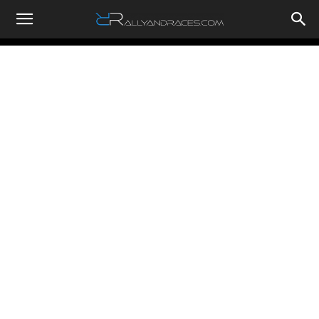
RallyandRaces.com