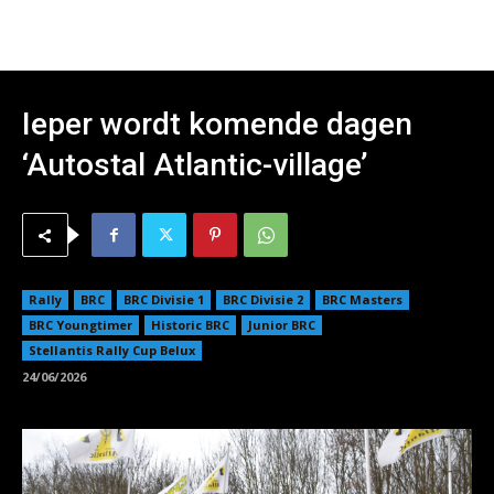
Ieper wordt komende dagen
‘Autostal Atlantic-village’
Rally
BRC
BRC Divisie 1
BRC Divisie 2
BRC Masters
BRC Youngtimer
Historic BRC
Junior BRC
Stellantis Rally Cup Belux
24/06/2026