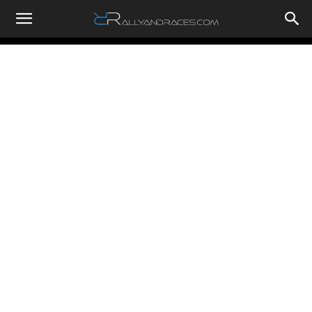
RallyandRaces.com