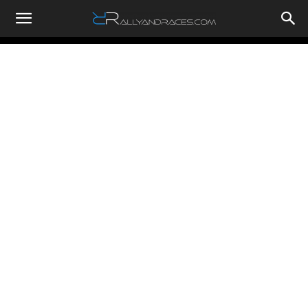
RallyandRaces.com