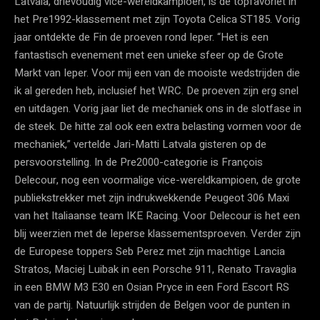
Latvala, drievoudig vice-wereldkampioen, is de topfavoriet in
het Pre1992-klassement met zijn Toyota Celica ST185. Vorig
jaar ontdekte de Fin de proeven rond Ieper. “Het is een
fantastisch evenement met een unieke sfeer op de Grote
Markt van Ieper. Voor mij een van de mooiste wedstrijden die
ik al gereden heb, inclusief het WRC. De proeven zijn erg snel
en uitdagen. Vorig jaar liet de mechaniek ons in de slotfase in
de steek. De hitte zal ook een extra belasting vormen voor de
mechaniek,” vertelde Jari-Matti Latvala gisteren op de
persvoorstelling. In de Pre2000-categorie is François
Delecour, nog een voormalige vice-wereldkampioen, de grote
publiekstrekker met zijn indrukwekkende Peugeot 306 Maxi
van het Italiaanse team IKE Racing. Voor Delecour is het een
blij weerzien met de Ieperse klassementsproeven. Verder zijn
de Europese toppers Seb Perez met zijn machtige Lancia
Stratos, Maciej Luibak in een Porsche 911, Renato Travaglia
in een BMW M3 E30 en Osian Pryce in een Ford Escort RS
van de partij. Natuurlijk strijden de Belgen voor de punten in