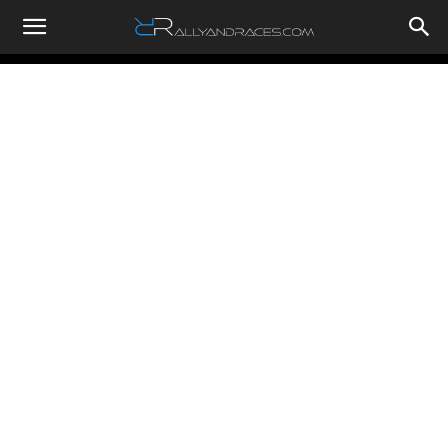
RallyandRaces.com