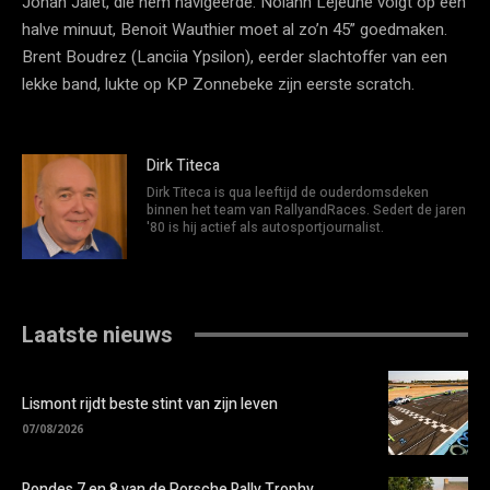
Johan Jalet, die hem navigeerde. Nolann Lejeune volgt op een
halve minuut, Benoit Wauthier moet al zo’n 45” goedmaken.
Brent Boudrez (Lanciia Ypsilon), eerder slachtoffer van een
lekke band, lukte op KP Zonnebeke zijn eerste scratch.
Dirk Titeca
Dirk Titeca is qua leeftijd de ouderdomsdeken
binnen het team van RallyandRaces. Sedert de jaren
'80 is hij actief als autosportjournalist.
Laatste nieuws
Lismont rijdt beste stint van zijn leven
07/08/2026
Rondes 7 en 8 van de Porsche Rally Trophy