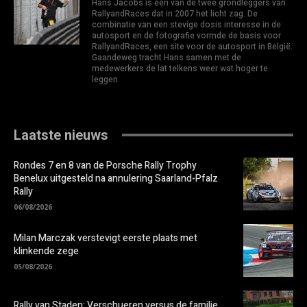
Hans Jacobs is één van de twee grondleggers van
RallyandRaces dat in 2007 het licht zag. De
combinatie van een stevige dosis interesse in de
autosport en de fotografie vormde de basis voor
RallyandRaces, een site voor de autosport in België.
Gaandeweg tracht Hans samen met de
medewerkers de lat telkens weer wat hoger te
leggen.
Laatste nieuws
Rondes 7 en 8 van de Porsche Rally Trophy
Benelux uitgesteld na annulering Saarland-Pfalz
Rally
06/08/2026
Milan Marczak verstevigt eerste plaats met
klinkende zege
05/08/2026
Rally van Staden: Verschueren versus de familie