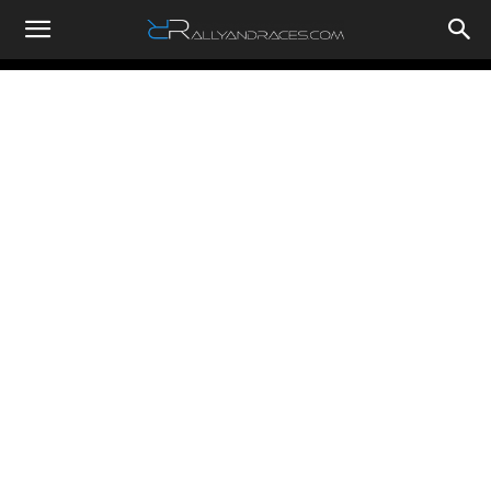
RallyandRaces.com