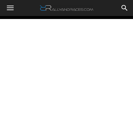
RallyandRaces.com