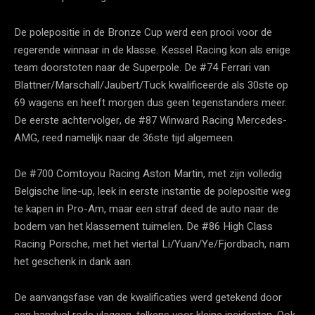
De polepositie in de Bronze Cup werd een prooi voor de
regerende winnaar in de klasse. Kessel Racing kon als enige
team doorstoten naar de Superpole. De #74 Ferrari van
Blattner/Marschall/Jaubert/Tuck kwalificeerde als 30ste op
69 wagens en heeft morgen dus geen tegenstanders meer.
De eerste achtervolger, de #87 Winward Racing Mercedes-
AMG, reed namelijk naar de 36ste tijd algemeen.
De #700 Comtoyou Racing Aston Martin, met zijn volledig
Belgische line-up, leek in eerste instantie de polepositie weg
te kapen in Pro-Am, maar een straf deed de auto naar de
bodem van het klassement tuimelen. De #86 High Class
Racing Porsche, met het viertal Li/Yuan/Ye/Fjordbach, nam
het geschenk in dank aan.
De aanvangsfase van de kwalificaties werd getekend door
een handvol rode vlaggen, telkens voor kleine incidenten. Ook