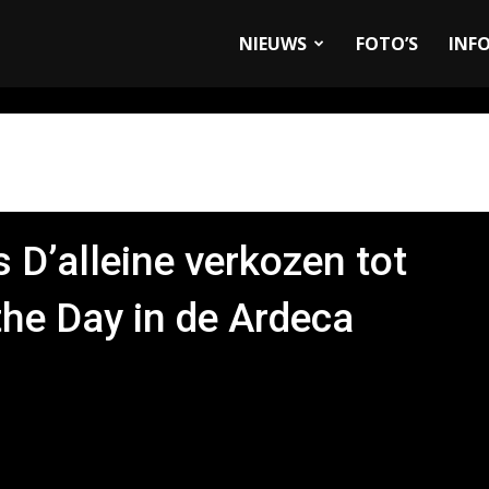
allyandRaces.com
NIEUWS
FOTO’S
INF
 D’alleine verkozen tot
he Day in de Ardeca