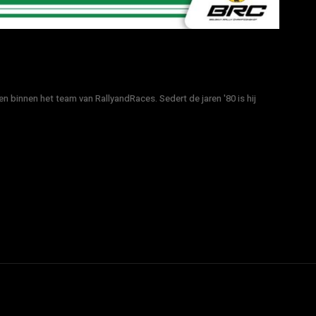
n binnen het team van RallyandRaces. Sedert de jaren '80 is hij