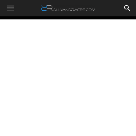
RallyandRaces.com