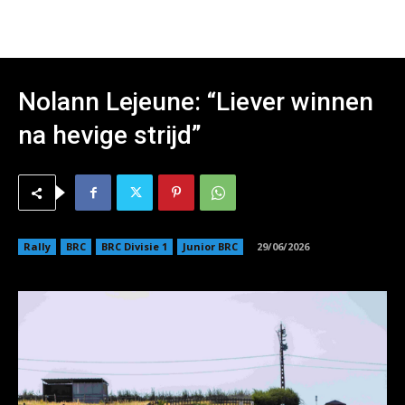
Nolann Lejeune: “Liever winnen
na hevige strijd”
Rally
BRC
BRC Divisie 1
Junior BRC
29/06/2026