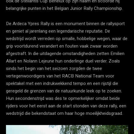
ook de Stellantis Cup Benelux op zijn naam en scoorde hij
belangrijke punten in het Belgian Junior Rally Championship.
De Ardeca Ypres Rally is een monument binnen de rallysport
en geniet al jarenlang een legendarische reputatie. De
wedstrijd wordt verreden op smalle, hobbelige wegen, waar de
grip voortdurend verandert en fouten vaak zwaar worden
afgestraft. In die uitdagende omstandigheden zetten Emilien
Allart en Nolann Lejeune hun onderlinge duel verder. Zoals
sinds het begin van het seizoen zorgden de twee
vertegenwoordigers van het RACB National Team voor
spektakel met een indrukwekkend tempo en een rijstijl die
geregeld de grenzen van de natuurkunde leek op te zoeken.
Hun secondenstrijd was des te opmerkelijker omdat beide
rijders voor het eerst aan de start stonden van deze rally, een
wedstrijd die bekendstaat om haar hoge moeilijkheidsgraad.