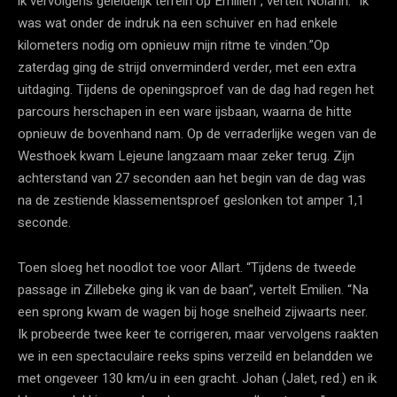
ik vervolgens geleidelijk terrein op Emilien”, vertelt Nolann. “Ik
was wat onder de indruk na een schuiver en had enkele
kilometers nodig om opnieuw mijn ritme te vinden.”Op
zaterdag ging de strijd onverminderd verder, met een extra
uitdaging. Tijdens de openingsproef van de dag had regen het
parcours herschapen in een ware ijsbaan, waarna de hitte
opnieuw de bovenhand nam. Op de verraderlijke wegen van de
Westhoek kwam Lejeune langzaam maar zeker terug. Zijn
achterstand van 27 seconden aan het begin van de dag was
na de zestiende klassementsproef geslonken tot amper 1,1
seconde.
Toen sloeg het noodlot toe voor Allart. “Tijdens de tweede
passage in Zillebeke ging ik van de baan”, vertelt Emilien. “Na
een sprong kwam de wagen bij hoge snelheid zijwaarts neer.
Ik probeerde twee keer te corrigeren, maar vervolgens raakten
we in een spectaculaire reeks spins verzeild en belandden we
met ongeveer 130 km/u in een gracht. Johan (Jalet, red.) en ik