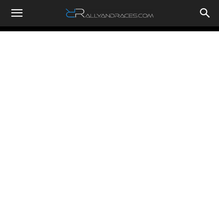
RallyandRaces.com