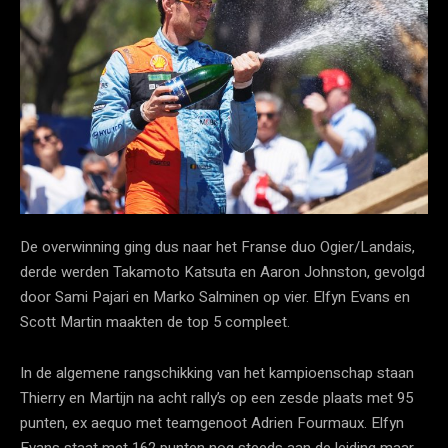
De overwinning ging dus naar het Franse duo Ogier/Landais,
derde werden Takamoto Katsuta en Aaron Johnston, gevolgd
door Sami Pajari en Marko Salminen op vier. Elfyn Evans en
Scott Martin maakten de top 5 compleet.
In de algemene rangschikking van het kampioenschap staan
Thierry en Martijn na acht rally’s op een zesde plaats met 95
punten, ex aequo met teamgenoot Adrien Fourmaux. Elfyn
Evans staat met 162 punten nog steeds aan de leiding maar