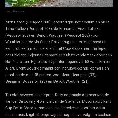
Brent Boudrez
Nick Deroo (Peugeot 208) vervolledigde het podium en bleef
Timo Collez (Peugeot 208), de Fransman Enzo Taterka
(Peugeot 208) en Benoit Wauthier (Peugeot 208) voor.
Wauthier keerde via Super Rally terug na een lekke band en
een probleem met… de krik!In het Cup-klassement na Ieper
doet Nolann Lejeune uiteraard een uitstekende zaak door een
kloof te slaan. Hij telt nu 79 punten tegenover 60 voor Emilien
Allart. Brent Boudrez maakt een indrukwekkende opmars en
staat derde met 48 punten, voor Jean Beaupain (33),
Benjamin Bosseloir (23) en Benoit Wauthier (21).
Tot slot bewees deze Ypres Rally nogmaals de meerwaarde
van de ‘Discovery’-formule van de Stellantis Motorsport Rally
Cup Belux. Voor sommigen, die dit seizoen voor het eerst
deelnamen, krijgt dit ongetwijfeld nog een vervolg… misschien