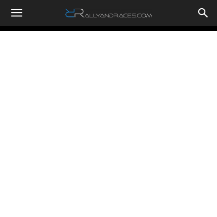
RallyandRaces.com