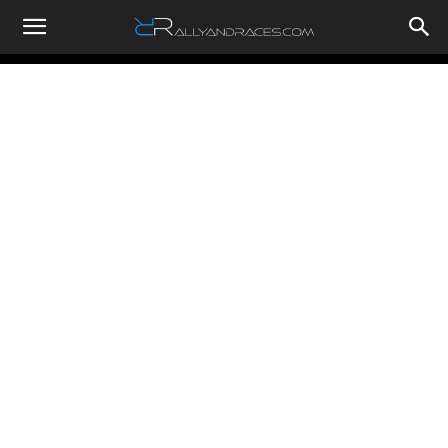
RallyandRaces.com