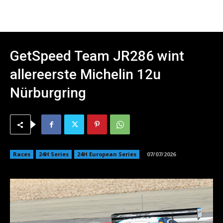
GetSpeed Team JR286 wint
allereerste Michelin 12u
Nürburgring
Races
24H Series
24H European Series
07/07/2026