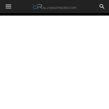
RallyandRaces.com