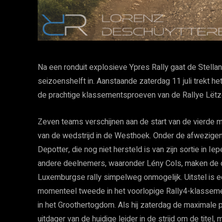
Na een ronduit explosieve Ypres Rally gaat de Stella
seizoenshelft in. Aanstaande zaterdag 11 juli trekt
de prachtige klassementsproeven van de Rallye Lëtz
Zeven teams verschijnen aan de start van de vierde m
van de wedstrijd in de Westhoek. Onder de afwezigen 
Depotter, die nog niet hersteld is van zijn sortie in Ie
andere deelnemers, waaronder Lény Cols, maken de
Luxemburgse rally simpelweg onmogelijk. Uitstel is e
momenteel tweede in het voorlopige Rally4-klassement
in het Groothertogdom. Als hij zaterdag de maximale pu
uitdager van de huidige leider in de strijd om de titel