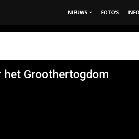
allyandRaces.com
NIEUWS
FOTO’S
INF
ar het Groothertogdom