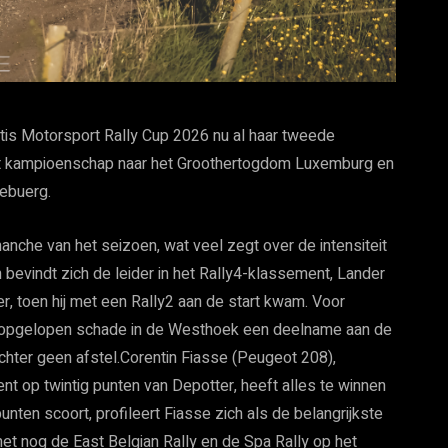
ntis Motorsport Rally Cup 2026 nu al haar tweede
 het kampioenschap naar het Groothertogdom Luxemburg en
ebuerg.
anche van het seizoen, wat veel zegt over de intensiteit
bevindt zich de leider in het Rally4-klassement, Lander
per, toen hij met een Rally2 aan de start kwam. Voor
 opgelopen schade in de Westhoek een deelname aan de
chter geen afstel.Corentin Fiasse (Peugeot 208),
 op twintig punten van Depotter, heeft alles te winnen
nten scoort, profileert Fiasse zich als de belangrijkste
, met nog de East Belgian Rally en de Spa Rally op het