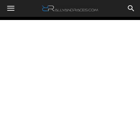
RallyandRaces.com