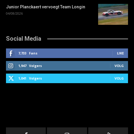
Junior Planckaert vervoegt Team Longin
04/08/2026
Social Media
7,733
Fans
LIKE
1,947
Volgers
VOLG
1,041
Volgers
VOLG