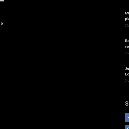
Mi
pl
0
05
Ra
ve
05
Ju
Lo
04
S