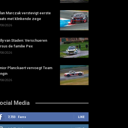
lan Marczak verstevigt eerste
aats met klinkende zege
/08/2026
lly van Staden: Verschueren
rsus de familie Pex
/08/2026
nior Planckaert vervoegt Team
ngin
/08/2026
ocial Media
7,733
Fans
LIKE