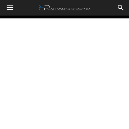
RallyandRaces.com