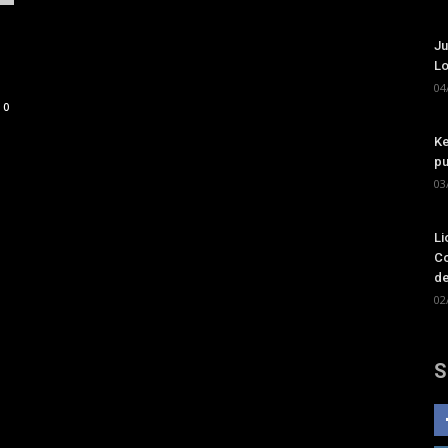
Ju
Lo
04
0
Ke
pu
03
Li
Co
de
02
S