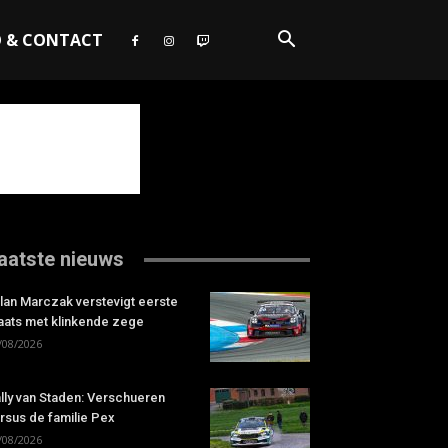
O & CONTACT
aatste nieuws
lan Marczak verstevigt eerste
aats met klinkende zege
/08/2026
lly van Staden: Verschueren
rsus de familie Pex
/08/2026