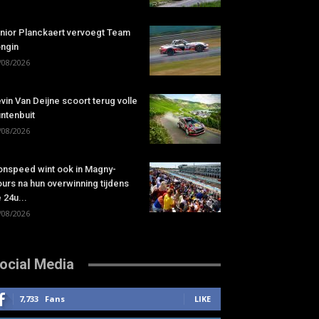
nior Planckaert vervoegt Team
ngin
/08/2026
vin Van Deijne scoort terug volle
ntenbuit
/08/2026
onspeed wint ook in Magny-
urs na hun overwinning tijdens
 24u...
/08/2026
ocial Media
7,733
Fans
LIKE