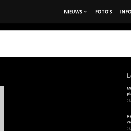
allyandRaces.com
NIEUWS
FOTO’S
INF
L
Mi
pl
05
Ra
ve
05