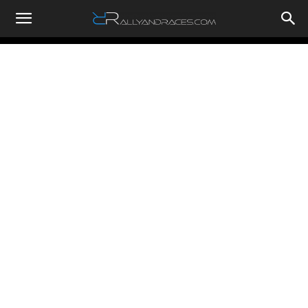
RallyandRaces.com