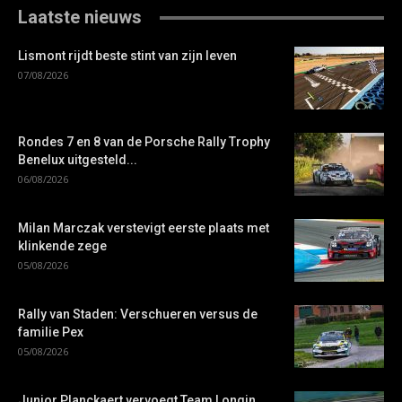
Laatste nieuws
Lismont rijdt beste stint van zijn leven
07/08/2026
Rondes 7 en 8 van de Porsche Rally Trophy
Benelux uitgesteld...
06/08/2026
Milan Marczak verstevigt eerste plaats met
klinkende zege
05/08/2026
Rally van Staden: Verschueren versus de
familie Pex
05/08/2026
Junior Planckaert vervoegt Team Longin