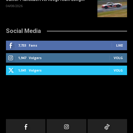
04/08/2026
Social Media
7,733
Fans
LIKE
1,947
Volgers
VOLG
1,041
Volgers
VOLG