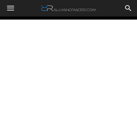
RallyandRaces.com