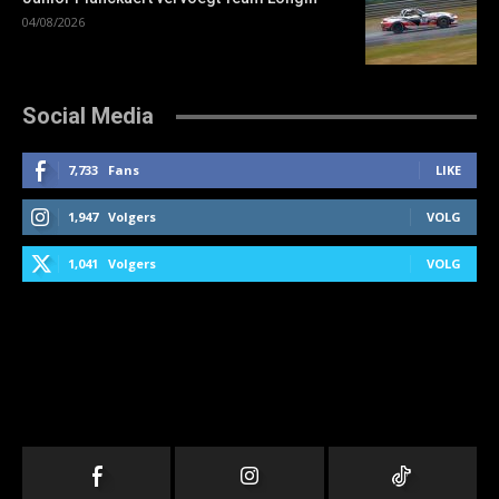
04/08/2026
Social Media
7,733
Fans
LIKE
1,947
Volgers
VOLG
1,041
Volgers
VOLG