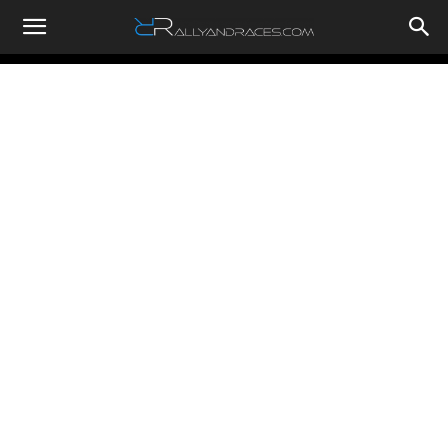
RallyandRaces.com