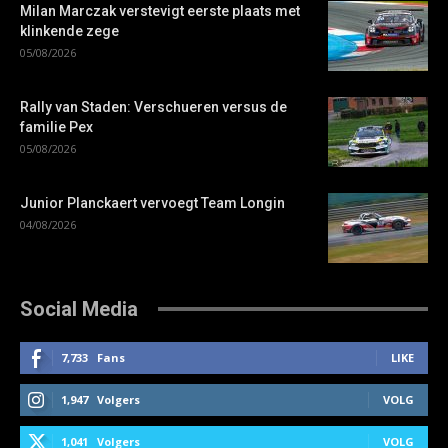
Milan Marczak verstevigt eerste plaats met
klinkende zege
05/08/2026
Rally van Staden: Verschueren versus de
familie Pex
05/08/2026
Junior Planckaert vervoegt Team Longin
04/08/2026
Social Media
7,733
Fans
LIKE
1,947
Volgers
VOLG
1,041
Volgers
VOLG