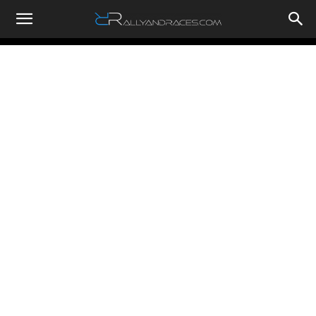
RallyandRaces.com