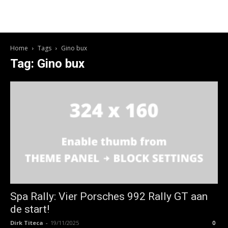
Home
Tags
Gino bux
Tag: Gino bux
Spa Rally: Vier Porsches 992 Rally GT aan
de start!
Dirk Titeca
-
19/11/2025
0