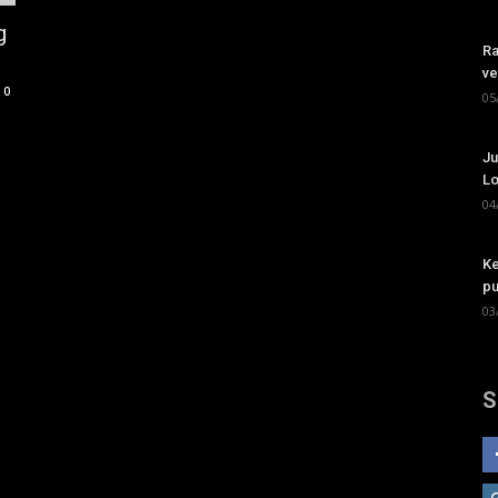
g
Ra
ve
0
05
Ju
Lo
04
Ke
pu
03
S