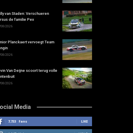
lly van Staden: Verschueren
rsus de familie Pex
/08/2026
nior Planckaert vervoegt Team
ngin
/08/2026
vin Van Deijne scoort terug volle
ntenbuit
/08/2026
ocial Media
7,733
Fans
LIKE