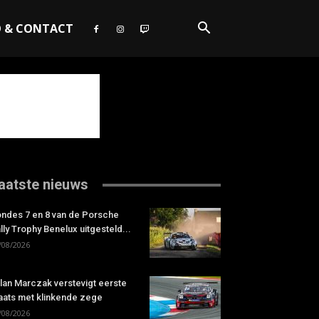
O & CONTACT
aatste nieuws
ndes 7 en 8 van de Porsche
lly Trophy Benelux uitgesteld...
/08/2026
lan Marczak verstevigt eerste
aats met klinkende zege
/08/2026