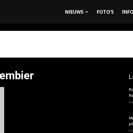
allyandRaces.com
NIEUWS
FOTO’S
INF
lembier
L
Ro
Ra
06
Mi
pl
05