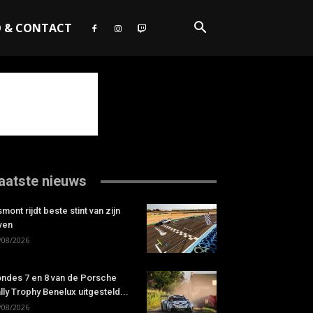
O & CONTACT
aatste nieuws
smont rijdt beste stint van zijn
ven
/08/2026
ndes 7 en 8 van de Porsche
lly Trophy Benelux uitgesteld...
/08/2026