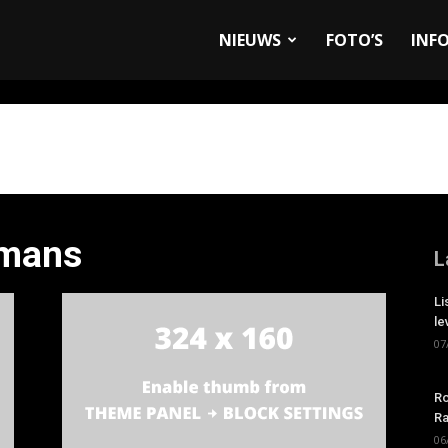
allyandRaces.com
NIEUWS
FOTO’S
INF
kmans
L
Li
le
07
Ro
Ra
06