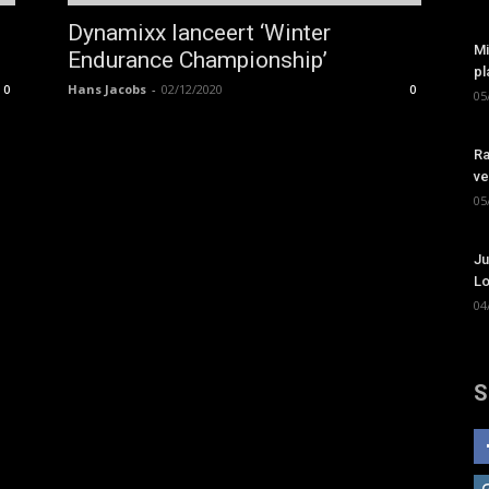
Dynamixx lanceert ‘Winter
Mi
Endurance Championship’
pl
Hans Jacobs
-
02/12/2020
0
0
05
Ra
ve
05
Ju
Lo
04
S