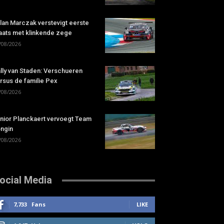
lan Marczak verstevigt eerste
aats met klinkende zege
/08/2026
lly van Staden: Verschueren
rsus de familie Pex
/08/2026
nior Planckaert vervoegt Team
ngin
/08/2026
ocial Media
7,733
Fans
LIKE