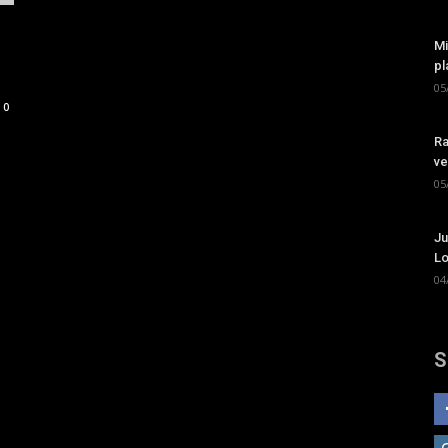
Mi
pl
05
0
Ra
ve
05
Ju
Lo
04
S