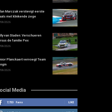
lan Marczak verstevigt eerste
aats met klinkende zege
/08/2026
lly van Staden: Verschueren
rsus de familie Pex
/08/2026
nior Planckaert vervoegt Team
ngin
/08/2026
ocial Media
7,733
Fans
LIKE