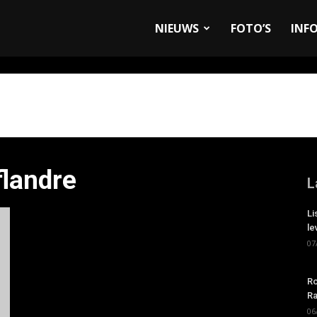
allyandRaces.com
NIEUWS
FOTO’S
INF
flandre
L
Li
le
07
Ro
Ra
06