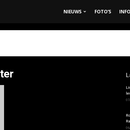
allyandRaces.com
NIEUWS
FOTO’S
INF
ter
L
Li
le
07
Ro
Ra
06