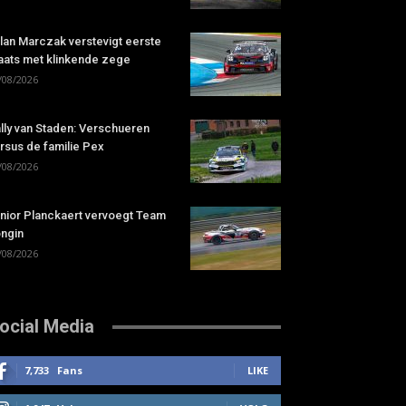
lan Marczak verstevigt eerste
aats met klinkende zege
/08/2026
lly van Staden: Verschueren
rsus de familie Pex
/08/2026
nior Planckaert vervoegt Team
ngin
/08/2026
ocial Media
7,733
Fans
LIKE