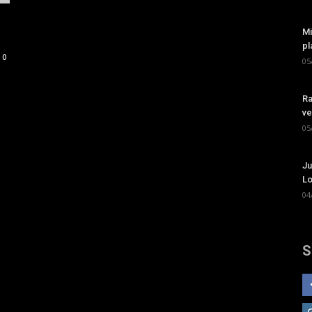
Mi
pl
0
05
Ra
ve
05
Ju
Lo
04
S