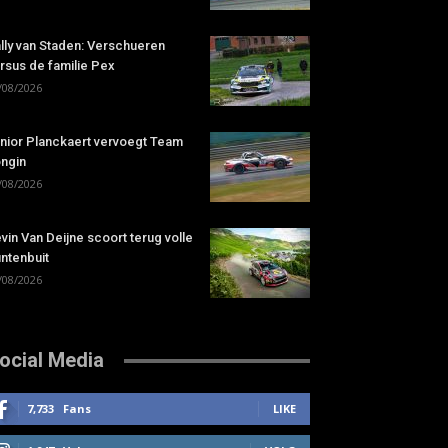
lly van Staden: Verschueren
rsus de familie Pex
/08/2026
nior Planckaert vervoegt Team
ngin
/08/2026
vin Van Deijne scoort terug volle
ntenbuit
/08/2026
ocial Media
7,733
Fans
LIKE