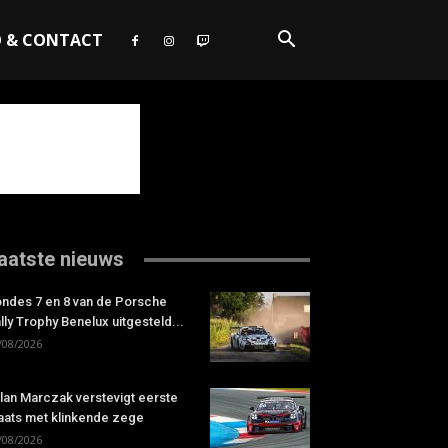
O & CONTACT
aatste nieuws
ndes 7 en 8 van de Porsche
lly Trophy Benelux uitgesteld...
/08/2026
lan Marczak verstevigt eerste
aats met klinkende zege
/08/2026