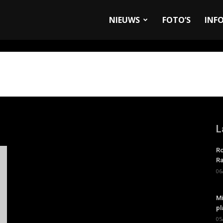
allyandRaces.com
NIEUWS
FOTO’S
INF
L
Ro
Ra
06
Mi
pl
05