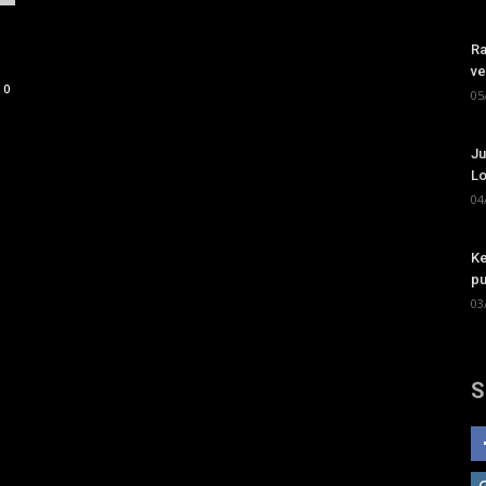
Ra
ve
0
05
Ju
Lo
04
Ke
pu
03
S