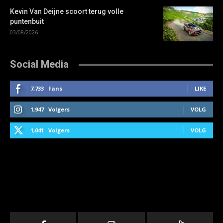
Kevin Van Deijne scoort terug volle
puntenbuit
03/08/2026
Social Media
7,733
Fans
LIKE
1,947
Volgers
VOLG
1,041
Volgers
VOLG