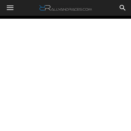
RallyandRaces.com