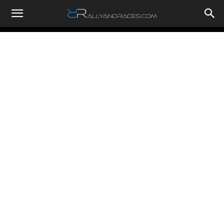
RallyandRaces.com