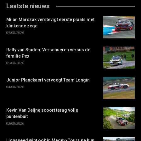
Laatste nieuws
Milan Marczak verstevigt eerste plaats met
klinkende zege
05/08/2026
Rally van Staden: Verschueren versus de
familie Pex
05/08/2026
Junior Planckaert vervoegt Team Longin
04/08/2026
Kevin Van Deijne scoort terug volle
puntenbuit
03/08/2026
Lionspeed wint ook in Magny-Cours na hun