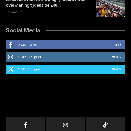
overwinning tijdens de 24u...
02/08/2026
Social Media
7,733
Fans
LIKE
1,947
Volgers
VOLG
1,041
Volgers
VOLG