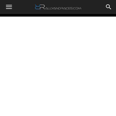
RallyandRaces.com