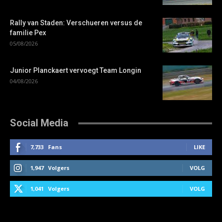
Rally van Staden: Verschueren versus de
familie Pex
05/08/2026
Junior Planckaert vervoegt Team Longin
04/08/2026
Social Media
7,733
Fans
LIKE
1,947
Volgers
VOLG
1,041
Volgers
VOLG