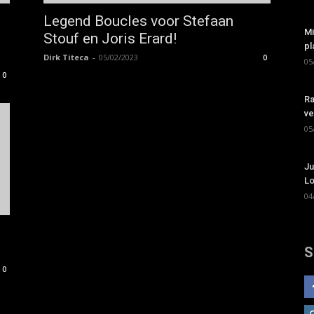
Legend Boucles voor Stefaan
Mi
Stouf en Joris Erard!
pl
Dirk Titeca
-
05/02/2023
0
05
0
Ra
ve
05
Ju
Lo
04
S
0