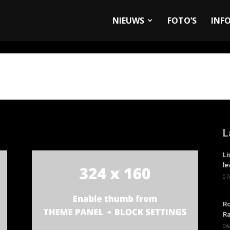
allyandRaces.com
NIEUWS
FOTO’S
INF
L
Li
le
07
Ro
Ra
06