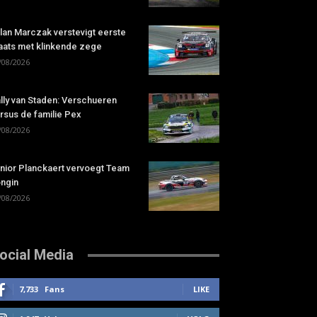
lan Marczak verstevigt eerste
aats met klinkende zege
/08/2026
lly van Staden: Verschueren
rsus de familie Pex
/08/2026
nior Planckaert vervoegt Team
ngin
/08/2026
ocial Media
7,733
Fans
LIKE