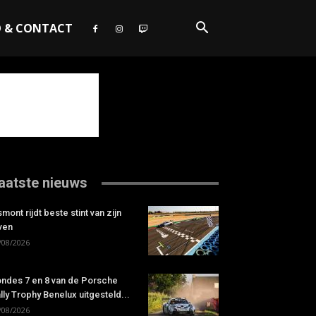
O & CONTACT
aatste nieuws
smont rijdt beste stint van zijn
ven
/08/2026
ndes 7 en 8 van de Porsche
lly Trophy Benelux uitgesteld...
/08/2026