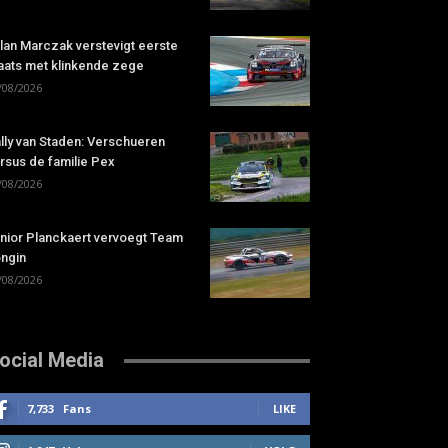
lan Marczak verstevigt eerste
aats met klinkende zege
/08/2026
lly van Staden: Verschueren
rsus de familie Pex
/08/2026
nior Planckaert vervoegt Team
ngin
/08/2026
ocial Media
7,733
Fans
LIKE