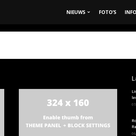
allyandRaces.com
NIEUWS
FOTO’S
INF
L
Li
le
07
Ro
Ra
06