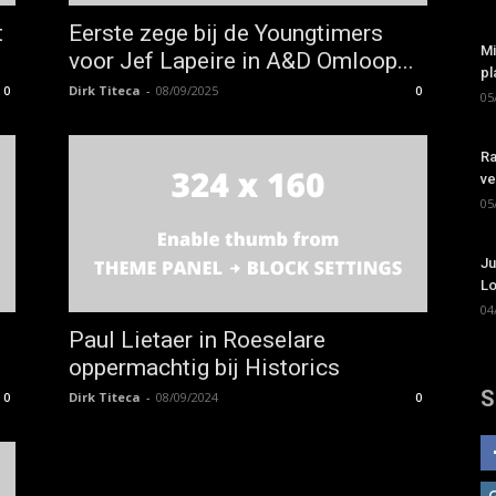
t
Eerste zege bij de Youngtimers
Mi
voor Jef Lapeire in A&D Omloop...
pl
Dirk Titeca
-
08/09/2025
0
0
05
Ra
ve
05
Ju
Lo
04
Paul Lietaer in Roeselare
oppermachtig bij Historics
S
Dirk Titeca
-
08/09/2024
0
0